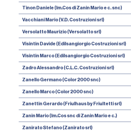
Tinon Daniele (Im.Cos di Zanin Mario e c. snc)
Vacchiani Mario (V.D. Costruzioni srl)
Versolatto Maurizio (Versolatto srl)
Visintin Davide (Edilsangiorgio Costruzioni srl)
Visintin Marco (Edilsangiorgio Costruzioni srl)
Zadro Alessandro (C.L.C. Costruzioni srl)
Zanello Germano (Color 2000 snc)
Zanello Marco (Color 2000 snc)
Zanettin Gerardo (Friulhaus by Friultetti srl)
Zanin Mario (Im.Cos snc di Zanin Mario e c.)
Zanirato Stefano (Zanirato srl)