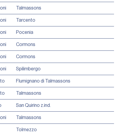
ioni
Talmassons
ioni
Tarcento
ioni
Pocenia
ioni
Cormons
ioni
Cormons
ioni
Spilimbergo
tto
Flumignano di Talmassons
tto
Talmassons
o
San Quirino z.ind.
ioni
Talmassons
Tolmezzo