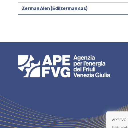
Zerman Alen (Edilzerman sas)
APE FVG - 
Il sito we