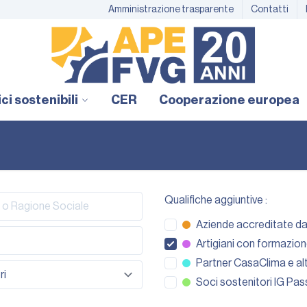
Amministrazione trasparente
Contatti
ici sostenibili
CER
Cooperazione europea
Qualifiche aggiuntive :
Aziende accreditate d
Artigiani con formazio
Partner CasaClima e alt
Soci sostenitori IG Pa