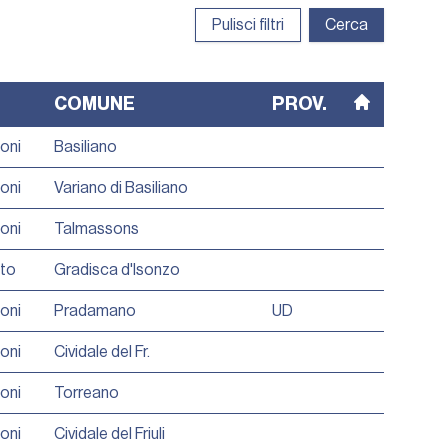
Pulisci filtri
Cerca
COMUNE
PROV.
ioni
Basiliano
ioni
Variano di Basiliano
ioni
Talmassons
tto
Gradisca d'Isonzo
ioni
Pradamano
UD
ioni
Cividale del Fr.
ioni
Torreano
ioni
Cividale del Friuli