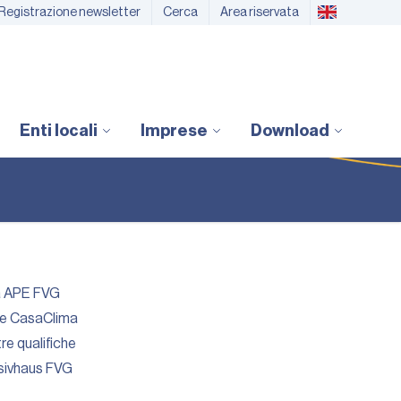
Registrazione newsletter
Cerca
Area riservata
Enti locali
Imprese
Download
a APE FVG
ne CasaClima
re qualifiche
ssivhaus FVG