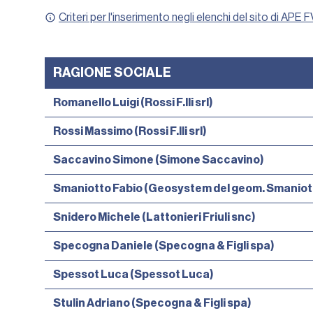
Criteri per l'inserimento negli elenchi del sito di APE 
RAGIONE SOCIALE
Romanello Luigi (Rossi F.lli srl)
Rossi Massimo (Rossi F.lli srl)
Saccavino Simone (Simone Saccavino)
Smaniotto Fabio (Geosystem del geom. Smaniotto
Snidero Michele (Lattonieri Friuli snc)
Specogna Daniele (Specogna & Figli spa)
Spessot Luca (Spessot Luca)
Stulin Adriano (Specogna & Figli spa)