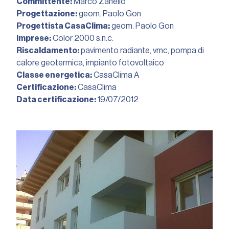
Committente:
Marco Zanello
Progettazione:
geom. Paolo Gon
Progettista CasaClima:
geom. Paolo Gon
Imprese:
Color 2000 s.n.c.
Riscaldamento:
pavimento radiante, vmc, pompa di
calore geotermica, impianto fotovoltaico
Classe energetica:
CasaClima A
Certificazione:
CasaClima
Data certificazione:
19/07/2012︎