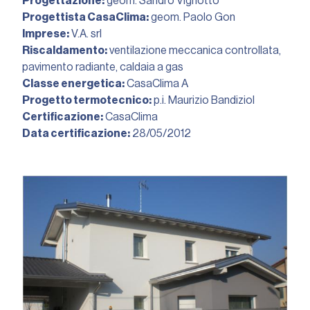
Progettazione:
geom. Sandro Vignotto
Progettista CasaClima:
geom. Paolo Gon
Imprese:
V.A. srl
Riscaldamento:
ventilazione meccanica controllata,
pavimento radiante, caldaia a gas
Classe energetica:
CasaClima A
Progetto termotecnico:
p.i. Maurizio Bandiziol
Certificazione:
CasaClima
Data certificazione:
28/05/2012︎