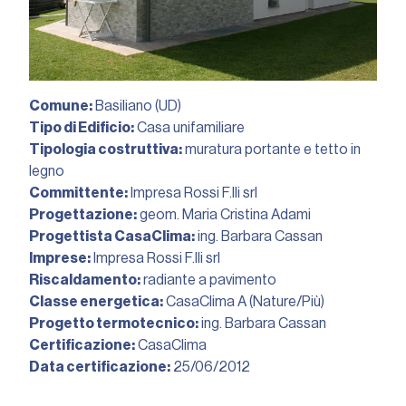
Comune:
Basiliano (UD)
Tipo di Edificio:
Casa unifamiliare
Tipologia costruttiva:
muratura portante e tetto in
legno
Committente:
Impresa Rossi F.lli srl
Progettazione:
geom. Maria Cristina Adami
Progettista CasaClima:
ing. Barbara Cassan
Imprese:
Impresa Rossi F.lli srl
Riscaldamento:
radiante a pavimento
Classe energetica:
CasaClima A (Nature/Più)
Progetto termotecnico:
ing. Barbara Cassan
Certificazione:
CasaClima
Data certificazione:
25/06/2012︎