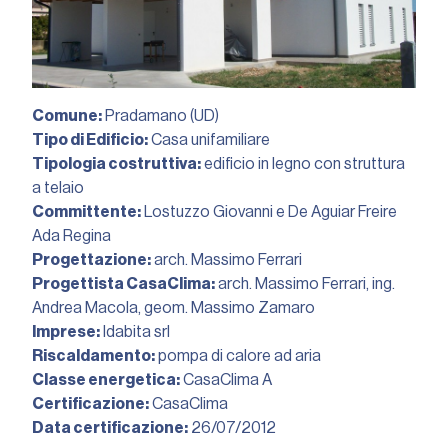
Comune:
Pradamano (UD)
Tipo di Edificio:
Casa unifamiliare
Tipologia costruttiva:
edificio in legno con struttura
a telaio
Committente:
Lostuzzo Giovanni e De Aguiar Freire
Ada Regina
Progettazione:
arch. Massimo Ferrari
Progettista CasaClima:
arch. Massimo Ferrari
,
ing.
Andrea Macola
,
geom. Massimo Zamaro
Imprese:
Idabita srl
Riscaldamento:
pompa di calore ad aria
Classe energetica:
CasaClima A
Certificazione:
CasaClima
Data certificazione:
26/07/2012︎