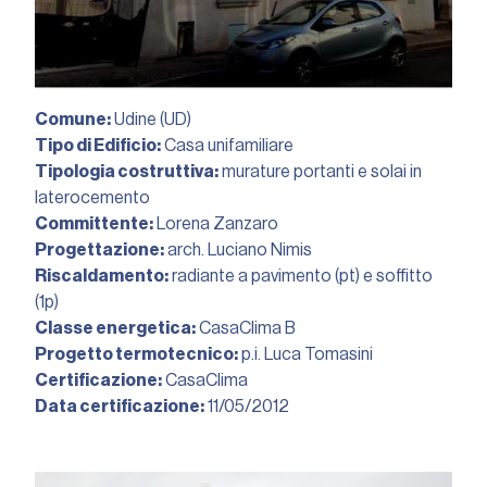
Comune:
Udine (UD)
Tipo di Edificio:
Casa unifamiliare
Tipologia costruttiva:
murature portanti e solai in
laterocemento
Committente:
Lorena Zanzaro
Progettazione:
arch. Luciano Nimis
Riscaldamento:
radiante a pavimento (pt) e soffitto
(1p)
Classe energetica:
CasaClima B
Progetto termotecnico:
p.i. Luca Tomasini
Certificazione:
CasaClima
Data certificazione:
11/05/2012︎