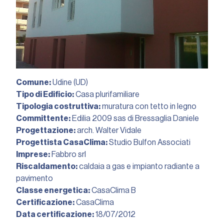
Comune:
Udine (UD)
Tipo di Edificio:
Casa plurifamiliare
Tipologia costruttiva:
muratura con tetto in legno
Committente:
Edilia 2009 sas di Bressaglia Daniele
Progettazione:
arch. Walter Vidale
Progettista CasaClima:
Studio Bulfon Associati
Imprese:
Fabbro srl
Riscaldamento:
caldaia a gas e impianto radiante a
pavimento
Classe energetica:
CasaClima B
Certificazione:
CasaClima
Data certificazione:
18/07/2012︎