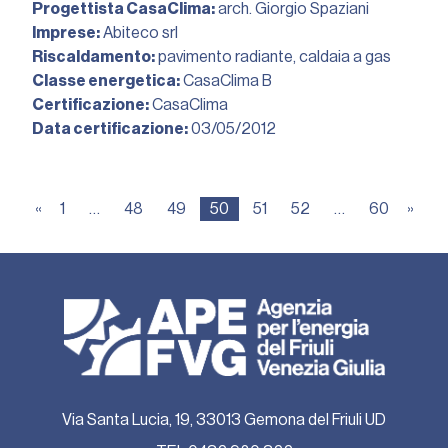
Progettista CasaClima:
arch. Giorgio Spaziani
Imprese:
Abiteco srl
Riscaldamento:
pavimento radiante, caldaia a gas
Classe energetica:
CasaClima B
Certificazione:
CasaClima
Data certificazione:
03/05/2012︎
«
1
…
48
49
50
51
52
…
60
»
Via Santa Lucia, 19, 33013 Gemona del Friuli UD