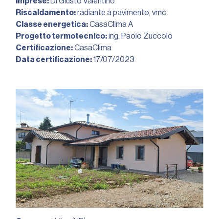
Imprese:
Di Giusto Valentino
Riscaldamento:
radiante a pavimento, vmc
Classe energetica:
CasaClima A
Progetto termotecnico:
ing. Paolo Zuccolo
Certificazione:
CasaClima
Data certificazione:
17/07/2023︎