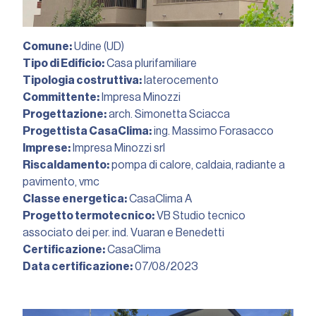
Comune:
Udine (UD)
Tipo di Edificio:
Casa plurifamiliare
Tipologia costruttiva:
laterocemento
Committente:
Impresa Minozzi
Progettazione:
arch. Simonetta Sciacca
Progettista CasaClima:
ing. Massimo Forasacco
Imprese:
Impresa Minozzi srl
Riscaldamento:
pompa di calore, caldaia, radiante a
pavimento, vmc
Classe energetica:
CasaClima A
Progetto termotecnico:
VB Studio tecnico
associato dei per. ind. Vuaran e Benedetti
Certificazione:
CasaClima
Data certificazione:
07/08/2023︎