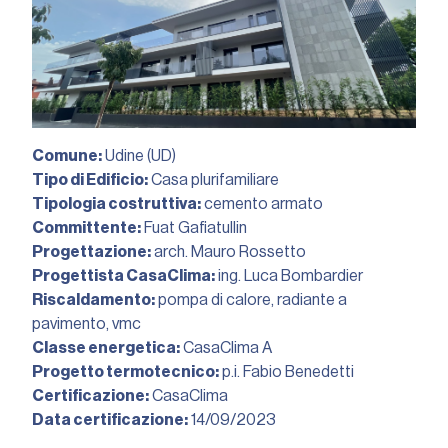
Comune:
Udine (UD)
Tipo di Edificio:
Casa plurifamiliare
Tipologia costruttiva:
cemento armato
Committente:
Fuat Gafiatullin
Progettazione:
arch. Mauro Rossetto
Progettista CasaClima:
ing. Luca Bombardier
Riscaldamento:
pompa di calore, radiante a
pavimento, vmc
Classe energetica:
CasaClima A
Progetto termotecnico:
p.i. Fabio Benedetti
Certificazione:
CasaClima
Data certificazione:
14/09/2023︎