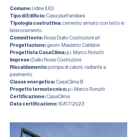
Comune:
Udine (UD)
Tipo di Edificio:
Casa plurifamiliare
Tipologia costruttiva:
cemento armato con tetto in
laterocemento
Committente:
Rossi Duilio Costruzioni srl
Progettazione:
geom. Massimo Caldana
Progettista CasaClima:
p.i. Marco Ronutti
Imprese:
Duilio Rossi Costruzioni
Riscaldamento:
pompa di calore, radiante a
pavimento
Classe energetica:
CasaClima B
Progetto termotecnico:
p.i. Marco Ronutti
Certificazione:
CasaClima
Data certificazione:
10/07/2023︎