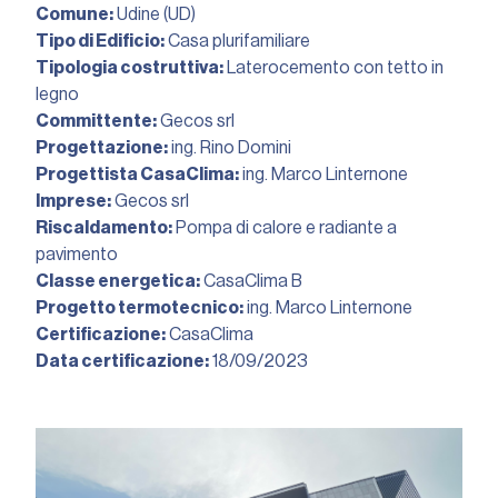
Comune:
Udine (UD)
Tipo di Edificio:
Casa plurifamiliare
Tipologia costruttiva:
Laterocemento con tetto in
legno
Committente:
Gecos srl
Progettazione:
ing. Rino Domini
Progettista CasaClima:
ing. Marco Linternone
Imprese:
Gecos srl
Riscaldamento:
Pompa di calore e radiante a
pavimento
Classe energetica:
CasaClima B
Progetto termotecnico:
ing. Marco Linternone
Certificazione:
CasaClima
Data certificazione:
18/09/2023︎