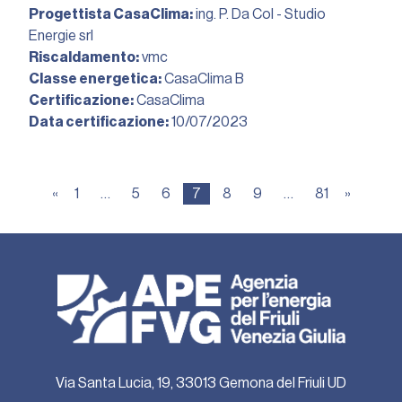
Progettista CasaClima:
ing. P. Da Col - Studio
Energie srl
Riscaldamento:
vmc
Classe energetica:
CasaClima B
Certificazione:
CasaClima
Data certificazione:
10/07/2023︎
«
1
…
5
6
7
8
9
…
81
»
Via Santa Lucia, 19, 33013 Gemona del Friuli UD