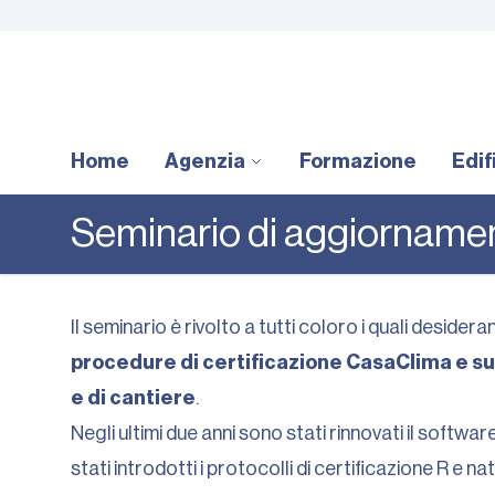
Home
Agenzia
Formazione
Edif
Seminario di aggiorname
Il seminario è rivolto a tutti coloro i quali desider
procedure di certificazione CasaClima e sugl
e di cantiere
.
Negli ultimi due anni sono stati rinnovati il softwa
stati introdotti i protocolli di certificazione R e nat