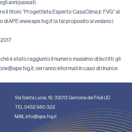
gli anni passati.
e il titolo “Progettista Esperto CasaClima jr. FVG” ai
o di APE www.ape.fvg.it (a tal proposito si vedano i
e 2017
 stato raggiunto il numero massimo di iscritti: gli
e@ape.fvg.it, verranno informati in caso di rinunce.
Via Santa Lucia, 19, 33013 Gemona del Friuli UD
TEL
0432 980 322
MAIL
info@ape.fvg.it