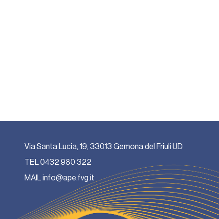
Via Santa Lucia, 19, 33013 Gemona del Friuli UD
TEL
0432 980 322
MAIL
info@ape.fvg.it