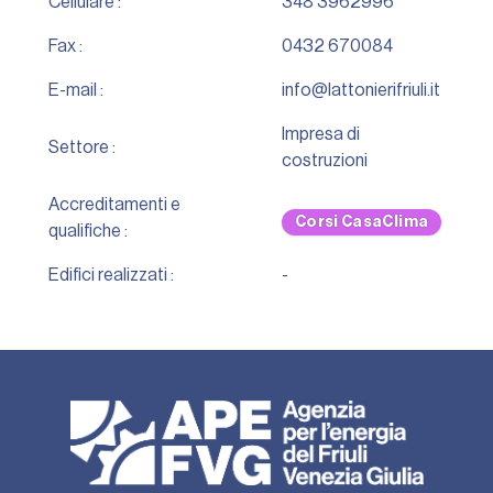
Cellulare :
348 3962996
Fax :
0432 670084
E-mail :
info@lattonierifriuli.it
Impresa di
Settore :
costruzioni
Accreditamenti e
Corsi CasaClima
qualifiche :
Edifici realizzati :
-